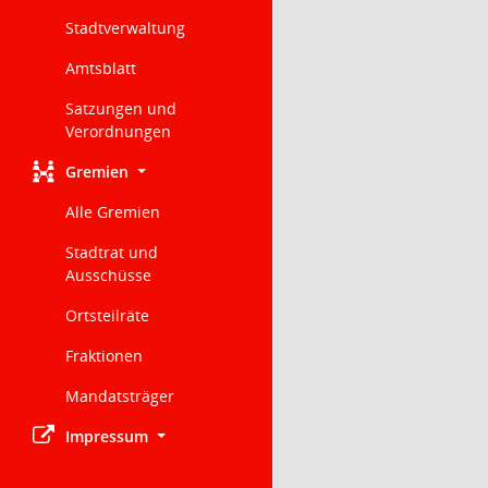
Stadtverwaltung
Amtsblatt
Satzungen und
Verordnungen
Gremien
Alle Gremien
Stadtrat und
Ausschüsse
Ortsteilräte
Fraktionen
Mandatsträger
Impressum