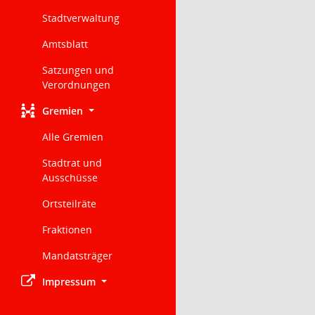
Stadtverwaltung
Amtsblatt
Satzungen und
Verordnungen
Gremien
Alle Gremien
Stadtrat und
Ausschüsse
Ortsteilräte
Fraktionen
Mandatsträger
Impressum