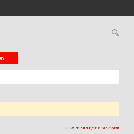
Rec
en
(Wird in
Software:
Sitzungsdienst
Session