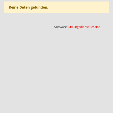
Keine Daten gefunden.
(Wird in
Software:
Sitzungsdienst
Session