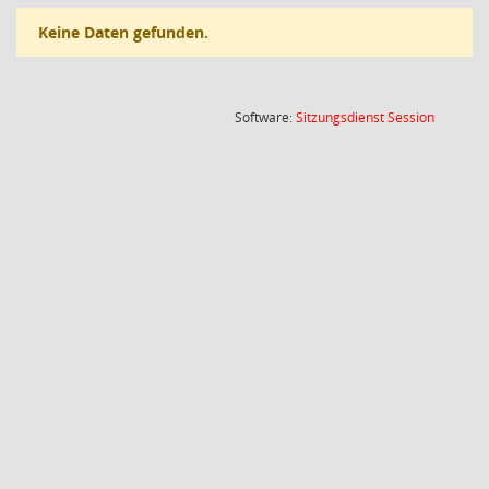
Keine Daten gefunden.
(Wird in
Software:
Sitzungsdienst
Session