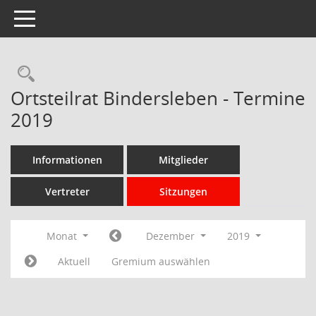
Toggle navigation
Rechercheauswahl
Ortsteilrat Bindersleben - Termine
2019
Informationen
Mitglieder
Vertreter
Sitzungen
Monat
Dezember
2019
Aktuell
Gremium auswählen