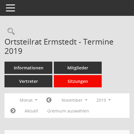
Toggle navigation
Rechercheauswahl
Ortsteilrat Ermstedt - Termine
2019
Informationen
Mitglieder
Vertreter
Sitzungen
Monat
November
2019
Aktuell
Gremium auswählen