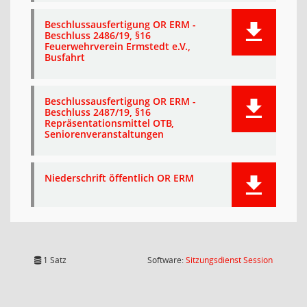
Beschlussausfertigung OR ERM -
Beschluss 2486/19, §16
Feuerwehrverein Ermstedt e.V.,
Busfahrt
Beschlussausfertigung OR ERM -
Beschluss 2487/19, §16
Repräsentationsmittel OTB,
Seniorenveranstaltungen
Niederschrift öffentlich OR ERM
(Wird in
1 Satz
Software:
Sitzungsdienst
Session