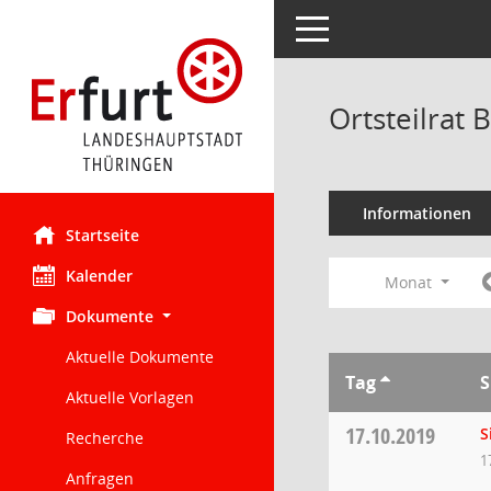
Toggle navigation
Ortsteilrat
Informationen
Startseite
Kalender
Monat
Dokumente
Aktuelle Dokumente
Tag
S
Aktuelle Vorlagen
17.10.2019
S
Recherche
1
Anfragen