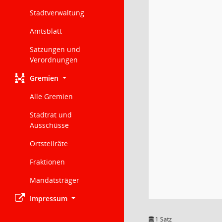
Stadtverwaltung
Amtsblatt
Satzungen und
Verordnungen
Gremien
Alle Gremien
Stadtrat und
Ausschüsse
Ortsteilräte
Fraktionen
Mandatsträger
Impressum
1 Satz