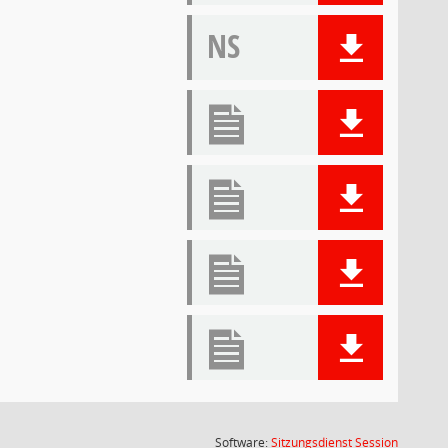
NS
(Wird in
Software:
Sitzungsdienst
Session