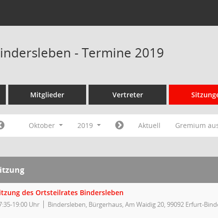
 Bindersleben - Termine 2019
Mitglieder
Vertreter
Sitzung
Oktober
2019
Aktuell
Gremium au
itzung
itzung des Ortsteilrates Bindersleben
7:35-19:00 Uhr
Bindersleben, Bürgerhaus, Am Waidig 20, 99092 Erfurt-Bind