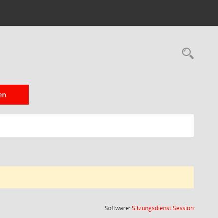
Rec
en
(Wird in
Software:
Sitzungsdienst
Session