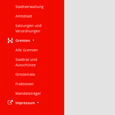
Stadtverwaltung
Amtsblatt
Satzungen und
Verordnungen
Gremien
Alle Gremien
Stadtrat und
Ausschüsse
Ortsteilräte
Fraktionen
Mandatsträger
Impressum