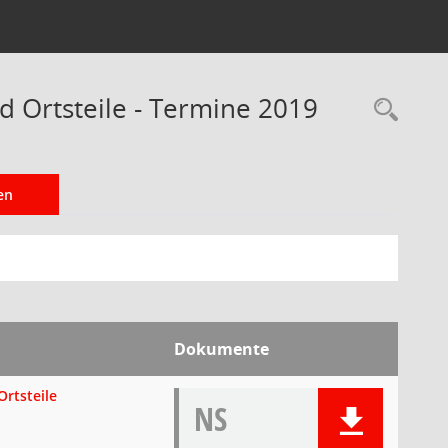
d Ortsteile - Termine 2019
Rec
en
Dokumente
Ortsteile
NS