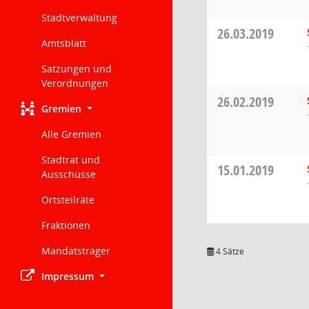
Stadtverwaltung
26.03.2019
Amtsblatt
Satzungen und
Verordnungen
26.02.2019
Gremien
Alle Gremien
Stadtrat und
15.01.2019
Ausschüsse
Ortsteilräte
Fraktionen
Mandatsträger
4 Sätze
Impressum