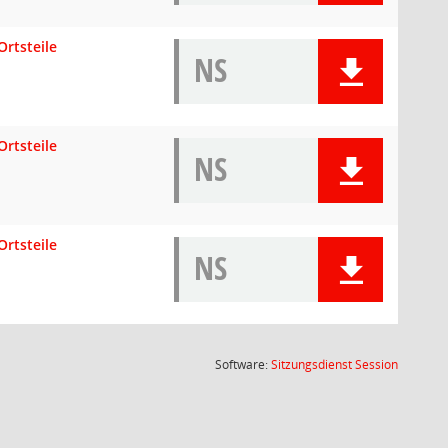
Ortsteile
NS
Ortsteile
NS
Ortsteile
NS
(Wird in
Software:
Sitzungsdienst
Session