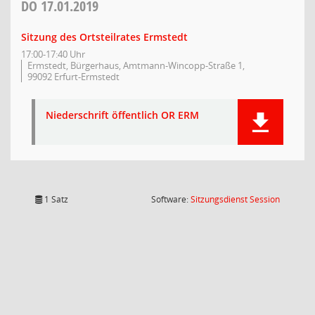
DO
17.01.2019
Sitzung des Ortsteilrates Ermstedt
17:00-17:40 Uhr
Ermstedt, Bürgerhaus, Amtmann-Wincopp-Straße 1,
99092 Erfurt-Ermstedt
Niederschrift öffentlich OR ERM
(Wird in
1 Satz
Software:
Sitzungsdienst
Session