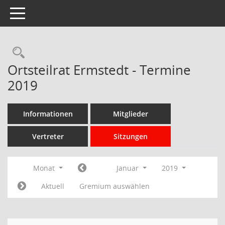
Toggle navigation
Rechercheauswahl
Ortsteilrat Ermstedt - Termine
2019
Informationen
Mitglieder
Vertreter
Sitzungen
Monat
Januar
2019
Aktuell
Gremium auswählen