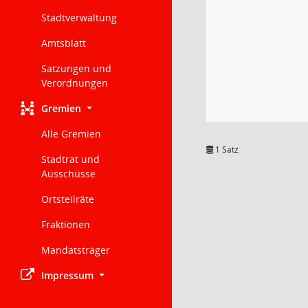
Stadtverwaltung
Amtsblatt
Satzungen und
Verordnungen
Gremien
Alle Gremien
1 Satz
Stadtrat und
Ausschüsse
Ortsteilräte
Fraktionen
Mandatsträger
Impressum