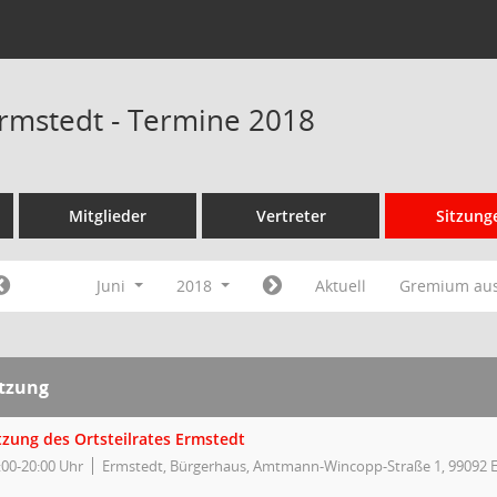
 Ermstedt - Termine 2018
Mitglieder
Vertreter
Sitzung
Juni
2018
Aktuell
Gremium au
itzung
tzung des Ortsteilrates Ermstedt
:00-20:00 Uhr
Ermstedt, Bürgerhaus, Amtmann-Wincopp-Straße 1, 99092 E