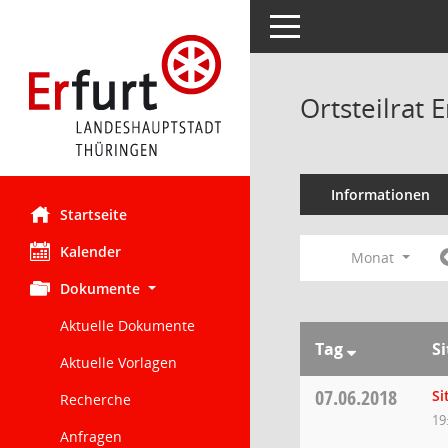
Toggle navigation
Ortsteilrat
Informationen
Startseite
Kalender
Monat
Dokumente
Aktuelle Dokumente
Tag
S
Aktuelle Vorlagen
07.06.2018
Si
Recherche
19
Anfragen