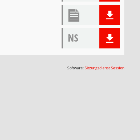
NS
(Wird in
Software:
Sitzungsdienst
Session