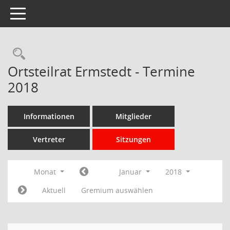
Toggle navigation
Rechercheauswahl
Ortsteilrat Ermstedt - Termine
2018
Informationen
Mitglieder
Vertreter
Sitzungen
Monat
Januar
2018
Aktuell
Gremium auswählen