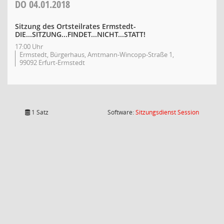
DO
04.01.2018
Sitzung des Ortsteilrates Ermstedt-
DIE...SITZUNG...FINDET...NICHT...STATT!
17:00 Uhr
Ermstedt, Bürgerhaus, Amtmann-Wincopp-Straße 1,
99092 Erfurt-Ermstedt
(Wird in
1 Satz
Software:
Sitzungsdienst
Session