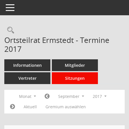
Toggle navigation
Rechercheauswahl
Ortsteilrat Ermstedt - Termine
2017
Informationen
Mitglieder
Vertreter
Sitzungen
Monat
September
2017
Aktuell
Gremium auswählen