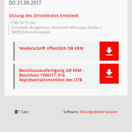
DO
21.09.2017
Sitzung des Ortsteilrates Ermstedt
17:00-18:15 Uhr
Ermstedt, Bürgerhaus, Amtmann-Wincopp-Straße 1,
99092 Erfurt-Ermstedt
Niederschrift öffentlich OR ERM
Beschlussausfertigung OR ERM -
Beschluss 1996/17, §16
Repräsentationsmittel des OTB
(Wird in
1 Satz
Software:
Sitzungsdienst
Session