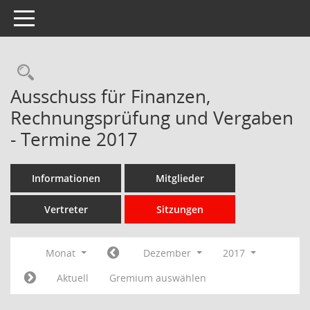
Toggle navigation
Rechercheauswahl
Ausschuss für Finanzen,
Rechnungsprüfung und Vergaben
- Termine 2017
Informationen
Mitglieder
Vertreter
Sitzungen
Monat
Dezember
2017
Aktuell
Gremium auswählen