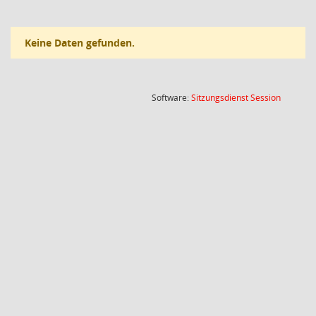
Keine Daten gefunden.
(Wird in
Software:
Sitzungsdienst
Session