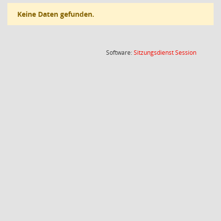
Keine Daten gefunden.
(Wird in
Software:
Sitzungsdienst
Session