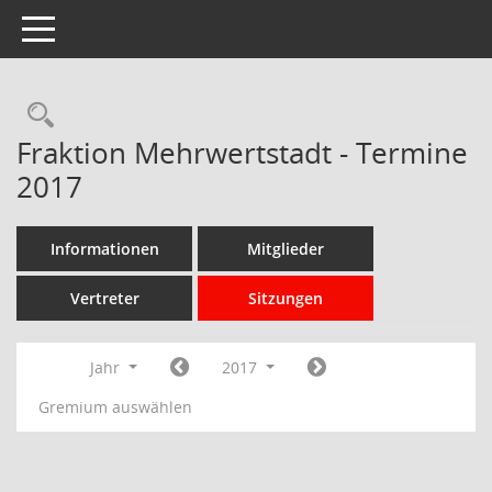
Toggle navigation
Rechercheauswahl
Fraktion Mehrwertstadt - Termine
2017
Informationen
Mitglieder
Vertreter
Sitzungen
Jahr
2017
Gremium auswählen