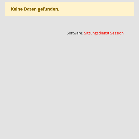
Keine Daten gefunden.
(Wird in
Software:
Sitzungsdienst
Session