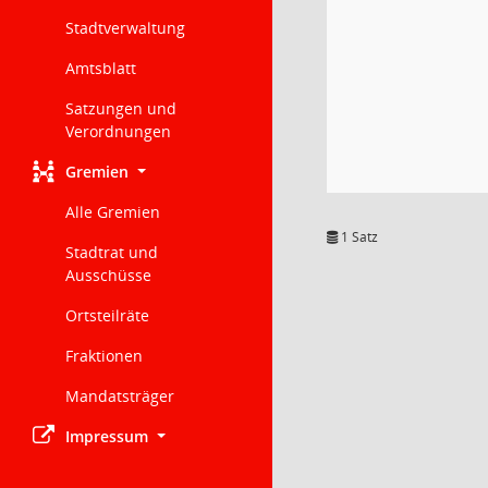
Stadtverwaltung
Amtsblatt
Satzungen und
Verordnungen
Gremien
Alle Gremien
1 Satz
Stadtrat und
Ausschüsse
Ortsteilräte
Fraktionen
Mandatsträger
Impressum