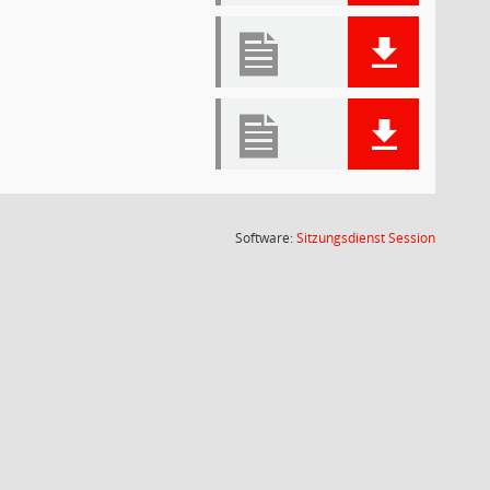
(Wird in
Software:
Sitzungsdienst
Session