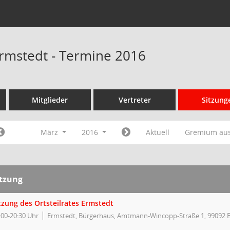
 Ermstedt - Termine 2016
Mitglieder
Vertreter
Sitzung
März
2016
Aktuell
Gremium au
itzung
tzung des Ortsteilrates Ermstedt
:00-20:30 Uhr
Ermstedt, Bürgerhaus, Amtmann-Wincopp-Straße 1, 99092 E