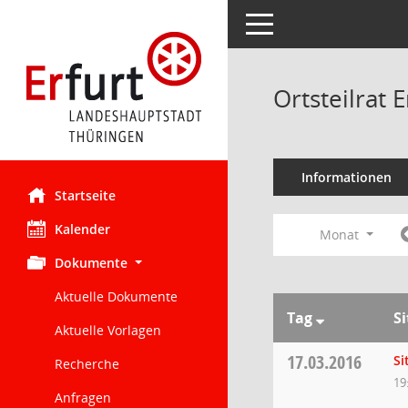
Toggle navigation
Ortsteilrat
Informationen
Startseite
Kalender
Monat
Dokumente
Aktuelle Dokumente
Tag
S
Aktuelle Vorlagen
17.03.2016
Si
Recherche
19
Anfragen