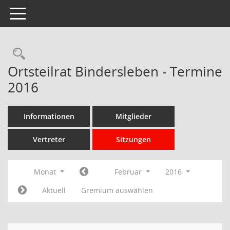
Toggle navigation
Rechercheauswahl
Ortsteilrat Bindersleben - Termine
2016
Informationen
Mitglieder
Vertreter
Sitzungen
Monat
Februar
2016
Aktuell
Gremium auswählen