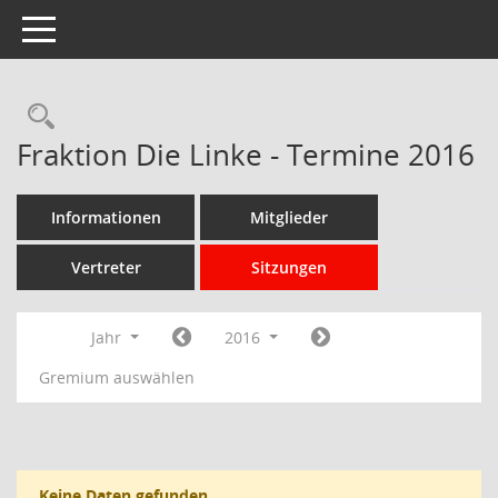
Toggle navigation
Rechercheauswahl
Fraktion Die Linke - Termine 2016
Informationen
Mitglieder
Vertreter
Sitzungen
Jahr
2016
Gremium auswählen
Keine Daten gefunden.