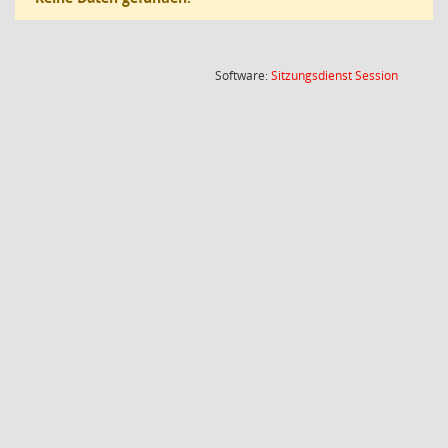
(Wird in
Software:
Sitzungsdienst
Session