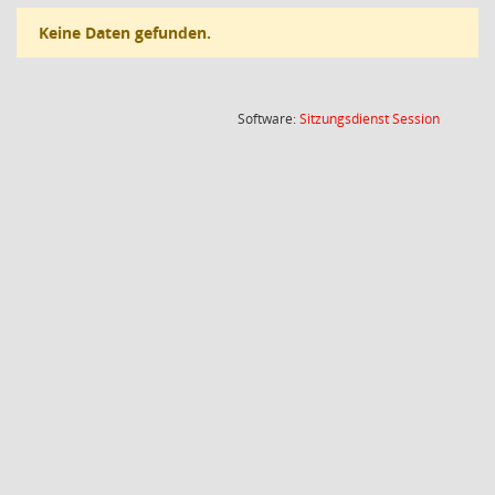
Keine Daten gefunden.
(Wird in
Software:
Sitzungsdienst
Session