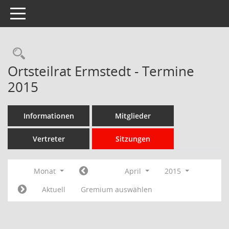
Toggle navigation
Rechercheauswahl
Ortsteilrat Ermstedt - Termine
2015
Informationen
Mitglieder
Vertreter
Sitzungen
Monat
April
2015
Aktuell
Gremium auswählen