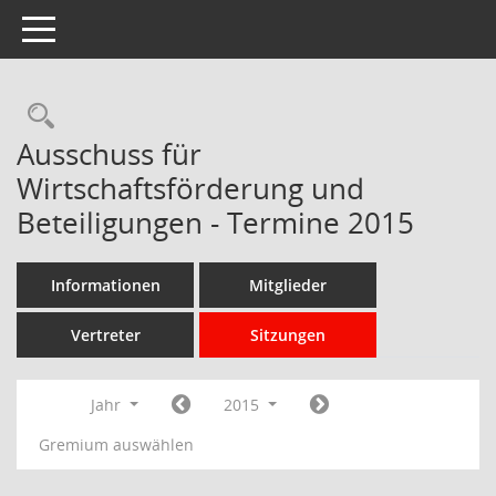
Toggle navigation
Rechercheauswahl
Ausschuss für
Wirtschaftsförderung und
Beteiligungen - Termine 2015
Informationen
Mitglieder
Vertreter
Sitzungen
Jahr
2015
Gremium auswählen