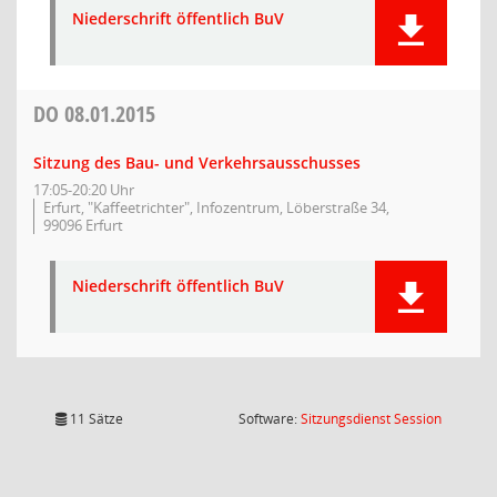
Niederschrift öffentlich BuV
DO
08.01.2015
Sitzung des Bau- und Verkehrsausschusses
17:05-20:20 Uhr
Erfurt, "Kaffeetrichter", Infozentrum, Löberstraße 34,
99096 Erfurt
Niederschrift öffentlich BuV
(Wird in
11 Sätze
Software:
Sitzungsdienst
Session