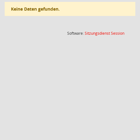
Keine Daten gefunden.
(Wird in
Software:
Sitzungsdienst
Session