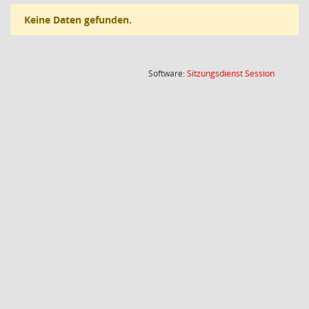
Keine Daten gefunden.
(Wird in
Software:
Sitzungsdienst
Session