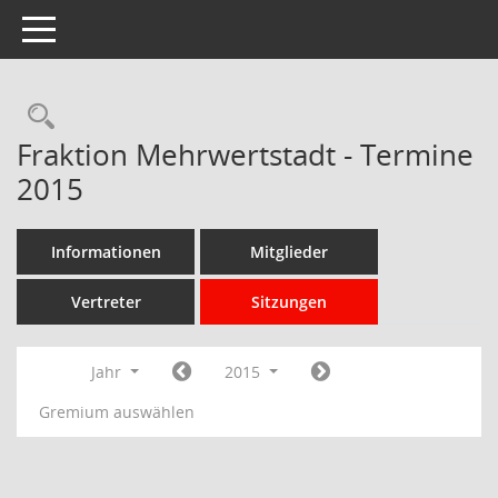
Toggle navigation
Rechercheauswahl
Fraktion Mehrwertstadt - Termine
2015
Informationen
Mitglieder
Vertreter
Sitzungen
Jahr
2015
Gremium auswählen