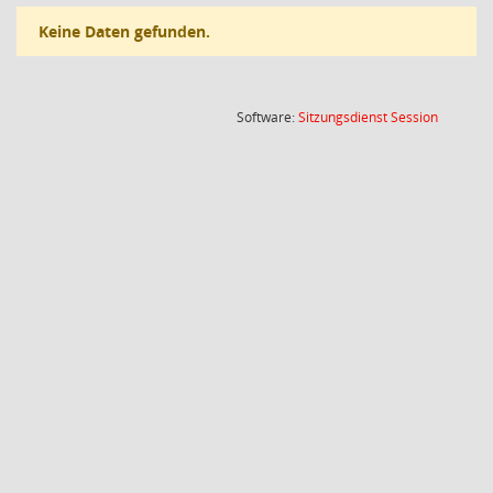
Keine Daten gefunden.
(Wird in
Software:
Sitzungsdienst
Session