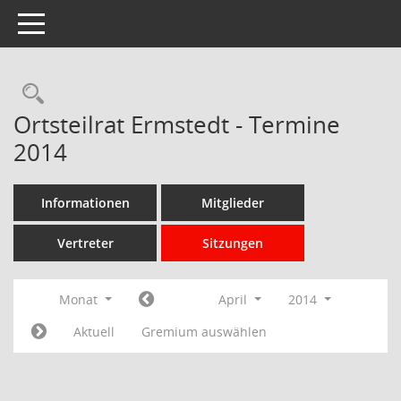
Toggle navigation
Rechercheauswahl
Ortsteilrat Ermstedt - Termine
2014
Informationen
Mitglieder
Vertreter
Sitzungen
Monat
April
2014
Aktuell
Gremium auswählen