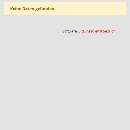
Keine Daten gefunden.
(Wird in
Software:
Sitzungsdienst
Session