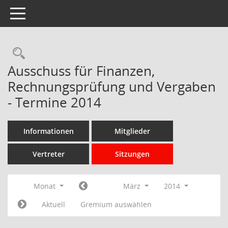
Toggle navigation
Rechercheauswahl
Ausschuss für Finanzen,
Rechnungsprüfung und Vergaben
- Termine 2014
Informationen
Mitglieder
Vertreter
Sitzungen
Monat
März
2014
Aktuell
Gremium auswählen