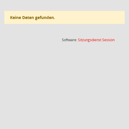
Keine Daten gefunden.
(Wird in
Software:
Sitzungsdienst
Session