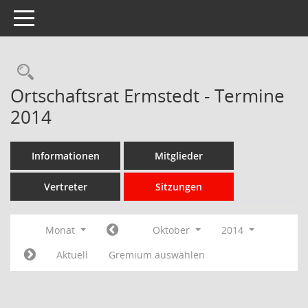
Toggle navigation
Rechercheauswahl
Ortschaftsrat Ermstedt - Termine
2014
Informationen
Mitglieder
Vertreter
Sitzungen
Monat
Oktober
2014
Aktuell
Gremium auswählen