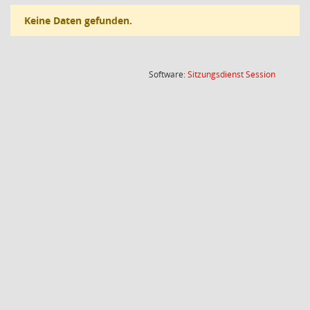
Keine Daten gefunden.
(Wird in
Software:
Sitzungsdienst
Session