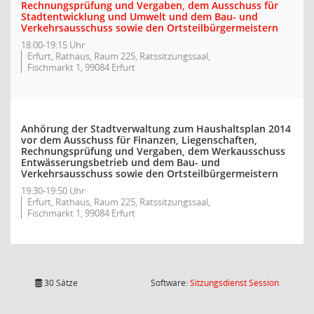
Rechnungsprüfung und Vergaben, dem Ausschuss für
Stadtentwicklung und Umwelt und dem Bau- und
Verkehrsausschuss sowie den Ortsteilbürgermeistern
18:00-19:15 Uhr
Erfurt, Rathaus, Raum 225, Ratssitzungssaal,
Fischmarkt 1, 99084 Erfurt
Anhörung der Stadtverwaltung zum Haushaltsplan 2014
vor dem Ausschuss für Finanzen, Liegenschaften,
Rechnungsprüfung und Vergaben, dem Werkausschuss
Entwässerungsbetrieb und dem Bau- und
Verkehrsausschuss sowie den Ortsteilbürgermeistern
19:30-19:50 Uhr
Erfurt, Rathaus, Raum 225, Ratssitzungssaal,
Fischmarkt 1, 99084 Erfurt
(Wird in
30 Sätze
Software:
Sitzungsdienst
Session