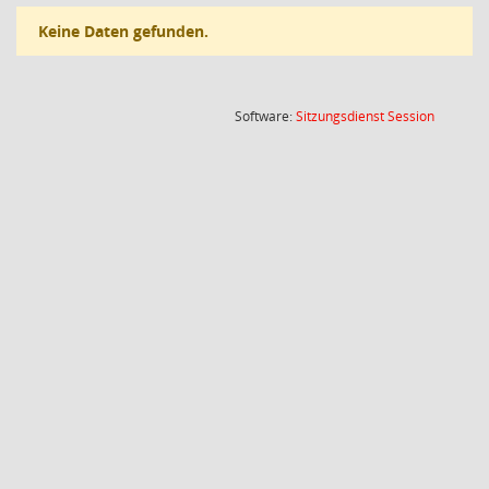
Keine Daten gefunden.
(Wird in
Software:
Sitzungsdienst
Session