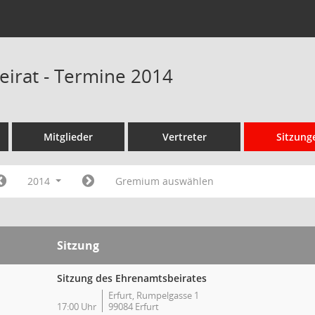
irat - Termine 2014
Mitglieder
Vertreter
Sitzung
2014
Gremium auswählen
Sitzung
Sitzung des Ehrenamtsbeirates
Erfurt, Rumpelgasse 1
17:00 Uhr
99084 Erfurt