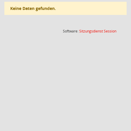
Keine Daten gefunden.
(Wird in
Software:
Sitzungsdienst
Session