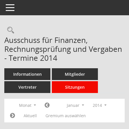
Toggle navigation
Rechercheauswahl
Ausschuss für Finanzen,
Rechnungsprüfung und Vergaben
- Termine 2014
Informationen
Mitglieder
Vertreter
Sitzungen
Monat
Januar
2014
Aktuell
Gremium auswählen