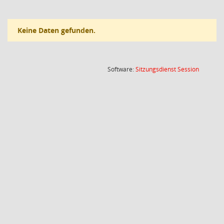
Keine Daten gefunden.
(Wird in
Software:
Sitzungsdienst
Session