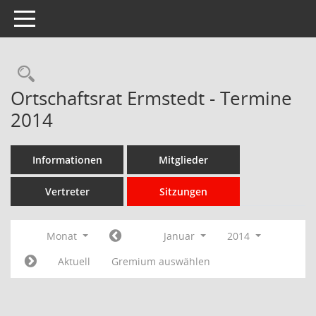
Toggle navigation
Rechercheauswahl
Ortschaftsrat Ermstedt - Termine
2014
Informationen
Mitglieder
Vertreter
Sitzungen
Monat
Januar
2014
Aktuell
Gremium auswählen