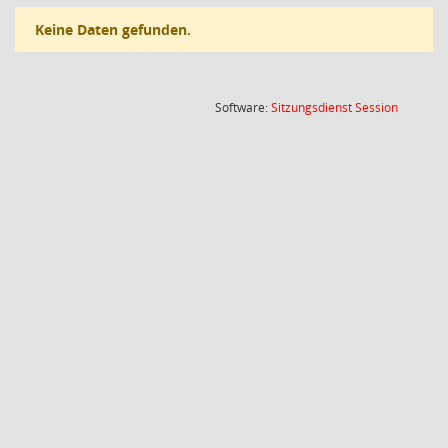
Keine Daten gefunden.
(Wird in
Software:
Sitzungsdienst
Session