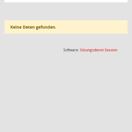
Keine Daten gefunden.
(Wird in
Software:
Sitzungsdienst
Session