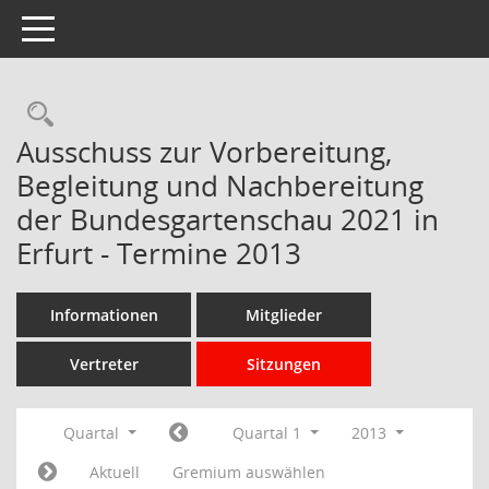
Toggle navigation
Rechercheauswahl
Ausschuss zur Vorbereitung,
Begleitung und Nachbereitung
der Bundesgartenschau 2021 in
Erfurt - Termine 2013
Informationen
Mitglieder
Vertreter
Sitzungen
Quartal
Quartal 1
2013
Aktuell
Gremium auswählen