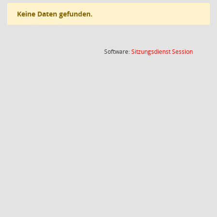
Keine Daten gefunden.
(Wird in
Software:
Sitzungsdienst
Session