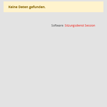
Keine Daten gefunden.
(Wird in
Software:
Sitzungsdienst
Session