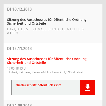
DI
10.12.2013
Sitzung des Ausschusses für öffentliche Ordnung,
Sicherheit und Ortsteile
Erfurt, D I E.... S I T Z U N G.........F I N D E T.... N I C H T... S T
A T T ! ! !
DI
12.11.2013
Sitzung des Ausschusses für öffentliche Ordnung,
Sicherheit und Ortsteile
17:00-18:13 Uhr
Erfurt, Rathaus, Raum 244, Fischmarkt 1, 99084 Erfurt
Niederschrift öffentlich OSO
DI
24.09.2013