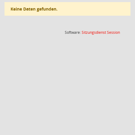
Keine Daten gefunden.
(Wird in
Software:
Sitzungsdienst
Session