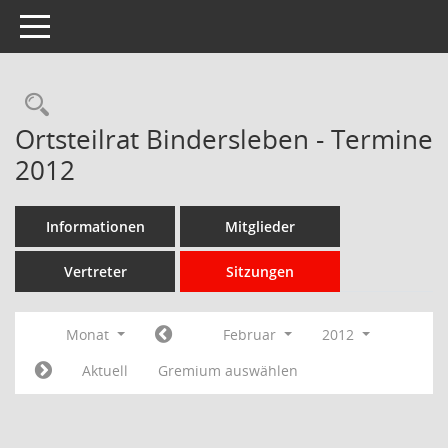
Toggle navigation
Rechercheauswahl
Ortsteilrat Bindersleben - Termine
2012
Informationen
Mitglieder
Vertreter
Sitzungen
Monat
Februar
2012
Aktuell
Gremium auswählen