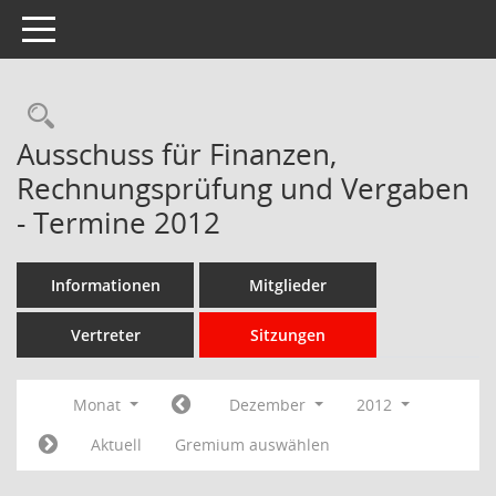
Toggle navigation
Rechercheauswahl
Ausschuss für Finanzen,
Rechnungsprüfung und Vergaben
- Termine 2012
Informationen
Mitglieder
Vertreter
Sitzungen
Monat
Dezember
2012
Aktuell
Gremium auswählen