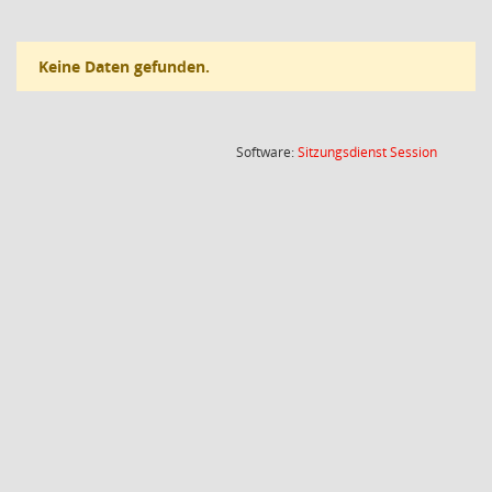
Keine Daten gefunden.
(Wird in
Software:
Sitzungsdienst
Session