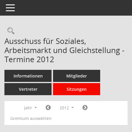
Toggle navigation
Rechercheauswahl
Ausschuss für Soziales,
Arbeitsmarkt und Gleichstellung -
Termine 2012
Informationen
Mitglieder
Vertreter
Sitzungen
Jahr
2012
Gremium auswählen