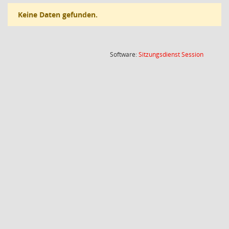
Keine Daten gefunden.
(Wird in
Software:
Sitzungsdienst
Session