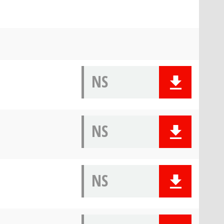
NS
NS
NS