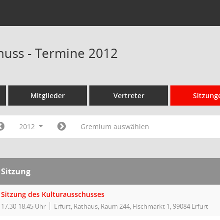
huss - Termine 2012
Mitglieder
Vertreter
Sitzung
2012
Gremium auswählen
Sitzung
Sitzung des Kulturausschusses
17:30-18:45 Uhr
Erfurt, Rathaus, Raum 244, Fischmarkt 1, 99084 Erfurt