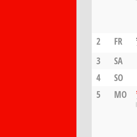
2
FR
3
SA
4
SO
5
MO