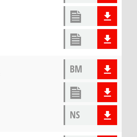
BM
t
NS