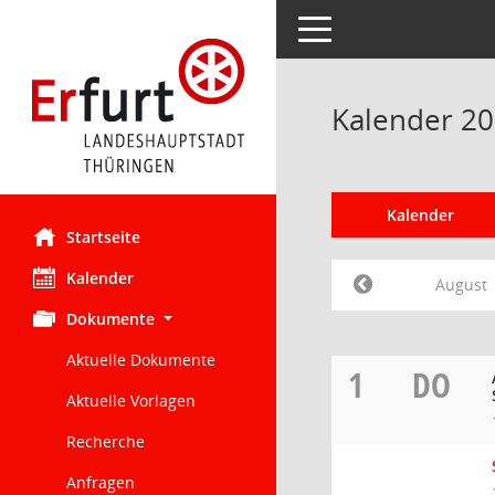
Toggle navigation
Kalender 20
Kalender
Startseite
Kalender
August
Dokumente
Aktuelle Dokumente
1
DO
Aktuelle Vorlagen
Recherche
Anfragen