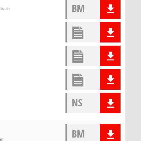
BM
elbach
NS
BM
en