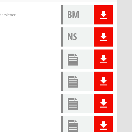
BM
ndersleben
NS