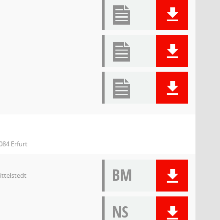
084 Erfurt
BM
ittelstedt
NS