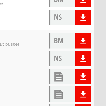
urt
NS
BM
49/0101, 99086
NS