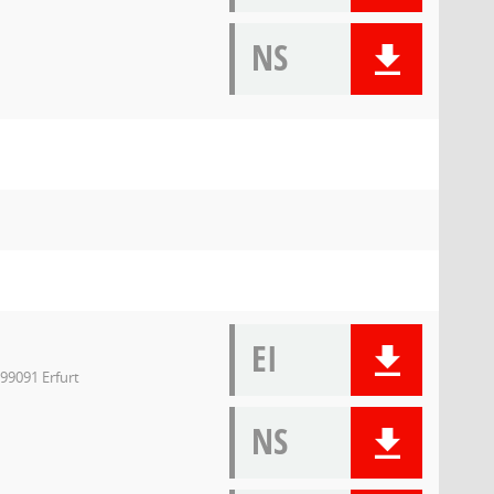
NS
EI
99091 Erfurt
NS