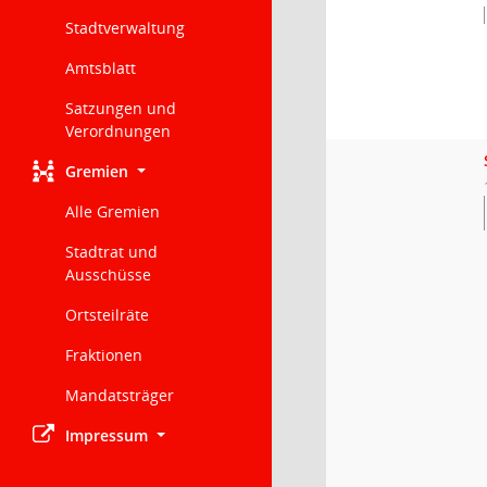
Stadtverwaltung
Amtsblatt
Satzungen und
Verordnungen
Gremien
Alle Gremien
Stadtrat und
Ausschüsse
Ortsteilräte
Fraktionen
Mandatsträger
Impressum