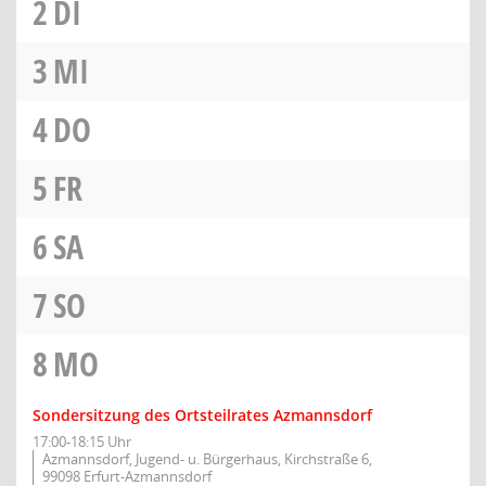
2
DI
3
MI
4
DO
5
FR
6
SA
7
SO
8
MO
Sondersitzung des Ortsteilrates Azmannsdorf
17:00-18:15 Uhr
Azmannsdorf, Jugend- u. Bürgerhaus, Kirchstraße 6,
99098 Erfurt-Azmannsdorf