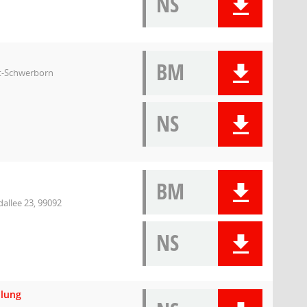
NS
BM
rt-Schwerborn
NS
BM
allee 23, 99092
NS
llung