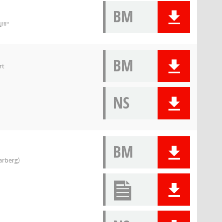
BM
!!!"
BM
rt
NS
BM
arberg)