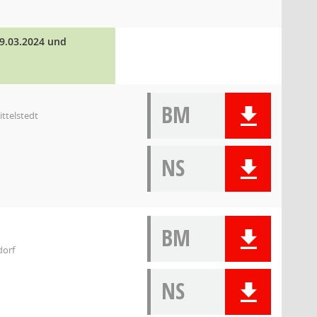
9.03.2024 und
BM
ittelstedt
NS
BM
dorf
NS