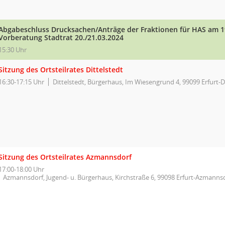
Abgabeschluss Drucksachen/Anträge der Fraktionen für HAS am 1
Vorberatung Stadtrat 20./21.03.2024
15:30 Uhr
Sitzung des Ortsteilrates Dittelstedt
16:30-17:15 Uhr
Dittelstedt, Bürgerhaus, Im Wiesengrund 4, 99099 Erfurt-D
Sitzung des Ortsteilrates Azmannsdorf
17:00-18:00 Uhr
Azmannsdorf, Jugend- u. Bürgerhaus, Kirchstraße 6, 99098 Erfurt-Azmanns