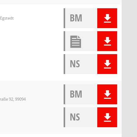
BM
-Egstedt
NS
BM
raße 92, 99094
NS