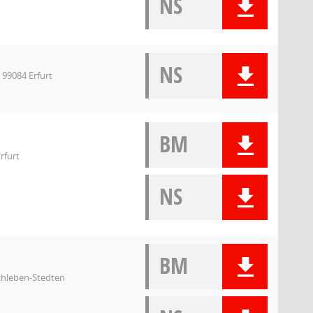
NS
NS
 99084 Erfurt
BM
rfurt
NS
BM
schleben-Stedten