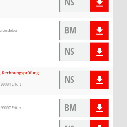
NS
BM
altersleben
NS
n, Rechnungsprüfung
NS
 99084 Erfurt
BM
 99097 Erfurt