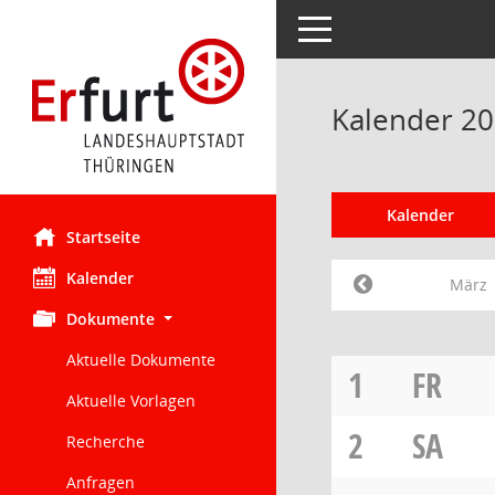
Toggle navigation
Kalender 2
Kalender
Startseite
Kalender
März
Dokumente
Aktuelle Dokumente
1
FR
Aktuelle Vorlagen
2
SA
Recherche
Anfragen