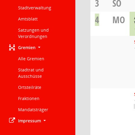
3
SO
Stadtverwaltung
4
MO
Amtsblatt
Satzungen und
Verordnungen
Gremien
Alle Gremien
Stadtrat und
Ausschüsse
Ortsteilräte
Fraktionen
Mandatsträger
Impressum