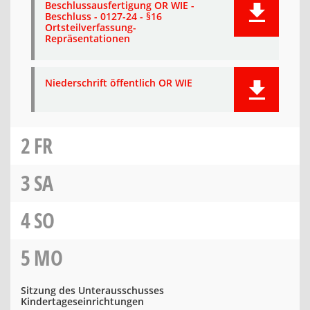
Beschlussausfertigung OR WIE -
Beschluss - 0127-24 - §16
Ortsteilverfassung-
Repräsentationen
Niederschrift öffentlich OR WIE
2
FR
3
SA
4
SO
5
MO
Sitzung des Unterausschusses
Kindertageseinrichtungen