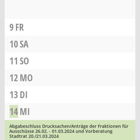
9
FR
10
SA
11
SO
12
MO
13
DI
14
MI
Abgabeschluss Drucksachen/Anträge der Fraktionen für
Ausschüsse 26.02. - 01.03.2024 und Vorberatung
Stadtrat 20./21.03.2024