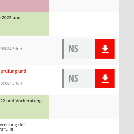
0.2022 und
NS
 99084 Erfurt
gsprüfung und
NS
 99084 Erfurt
2022 und Vorberatung
ereitung der
T...!!!