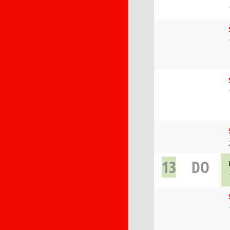
13
DO