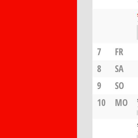
7
FR
8
SA
9
SO
10
MO