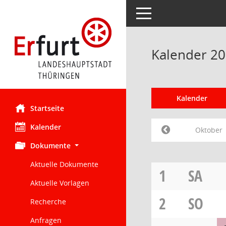
Toggle navigation
Kalender 2
Kalender
Startseite
Kalender
Oktober
Dokumente
Aktuelle Dokumente
1
SA
Aktuelle Vorlagen
2
SO
Recherche
Anfragen