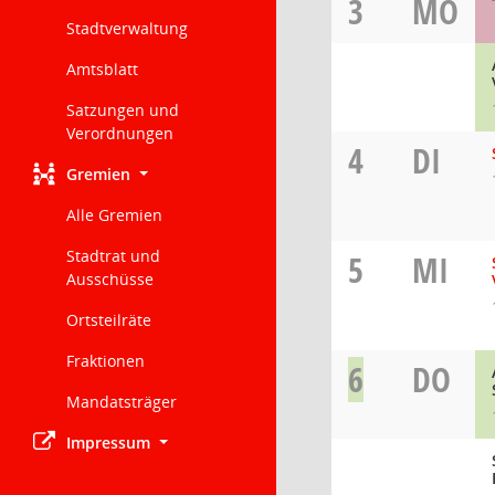
3
MO
Stadtverwaltung
Amtsblatt
Satzungen und
Verordnungen
4
DI
Gremien
Alle Gremien
Stadtrat und
5
MI
Ausschüsse
Ortsteilräte
Fraktionen
6
DO
Mandatsträger
Impressum