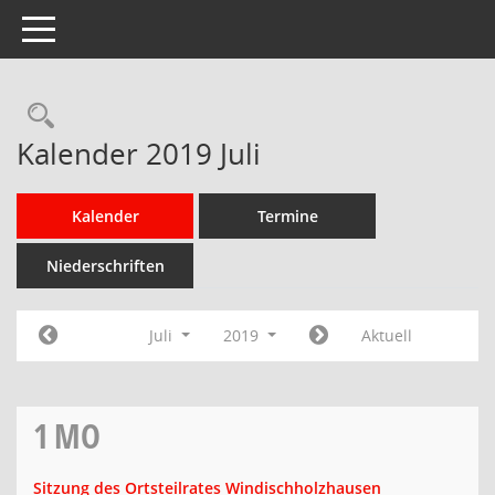
Toggle navigation
Rechercheauswahl
Kalender 2019 Juli
Kalender
Termine
Niederschriften
Juli
2019
Aktuell
1
MO
Sitzung des Ortsteilrates Windischholzhausen