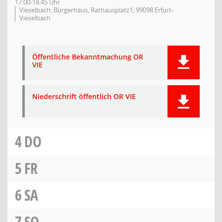
17:00-18:45 Uhr
Vieselbach, Bürgerhaus, Rathausplatz1, 99098 Erfurt-
Vieselbach
Öffentliche Bekanntmachung OR
VIE
Niederschrift öffentlich OR VIE
4
DO
5
FR
6
SA
7
SO