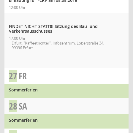
Einladung für FLRV am 08.08.2018
12:00 Uhr
FINDET NICHT STATT!!! Sitzung des Bau- und
Verkehrsausschusses
17:00 Uhr
Erfurt, "Kaffeetrichter", Infozentrum, Löberstraße 34,
99096 Erfurt
27
FR
Sommerferien
28
SA
Sommerferien