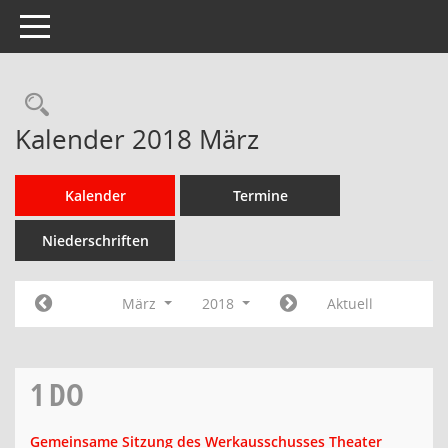
Toggle navigation
Rechercheauswahl
Kalender 2018 März
Kalender
Termine
Niederschriften
März
2018
Aktuell
1
DO
Gemeinsame Sitzung des Werkausschusses Theater